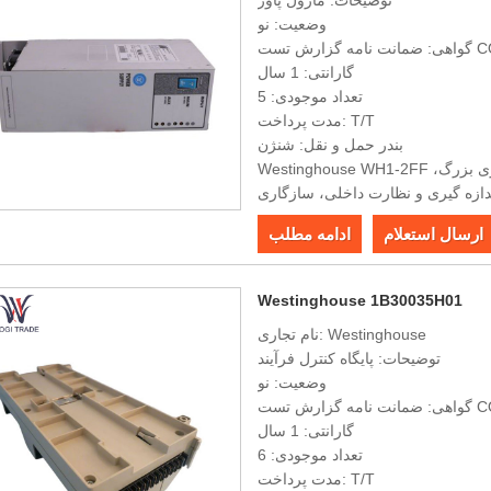
توضیحات: ماژول پاور
وضعیت: نو
 گزارش تست COO
گارانتی: 1 سال
تعداد موجودی: 5
مدت پرداخت: T/T
بندر حمل و نقل: شنژن
Westinghouse WH1-2FF دارای قابلیت های پردازش داده قدرتمند، ظرفیت ذخیره سازی بزرگ،
ندازه گیری و نظارت داخلی، سازگاری
 بالا، قابلیت اطمینان قوی و نصب
ارسال استعلام
ادامه مطلب
آسان است.
Westinghouse 1B30035H01
نام تجاری: Westinghouse
توضیحات: پایگاه کنترل فرآیند
وضعیت: نو
 گزارش تست COO
گارانتی: 1 سال
تعداد موجودی: 6
مدت پرداخت: T/T