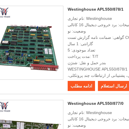
Westinghouse APL550/878/1
نام تجاری: Westinghouse
حات: برد خروجی دیجیتال 16 کانالی
وضعیت: نو
 گزارش تست COO
گارانتی: 1 سال
تعداد موجودی: 5
مدت پرداخت: T/T
بندر حمل و نقل: شنژن
WESTINGHOUSE APL550/878/1 از ورودی و خروجی چند کاناله پشتیبانی می کند، دارای
پشتیبانی از ارتباطات چند پروتکلی،
ارسال استعلام
ادامه مطلب
Westinghouse APL550/877/0
نام تجاری: Westinghouse
حات: برد خروجی دیجیتال 16 کانالی
وضعیت: نو