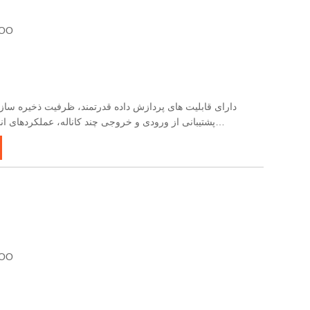
گواهی: ضمانت نامه
پشتیبانی از ورودی و خروجی چند کاناله، عملکردهای ا
الکترومغناطیسی خوب، حفاظت خوب، انتقال سیگنال راحت، دقت
گواهی: ضمانت نامه