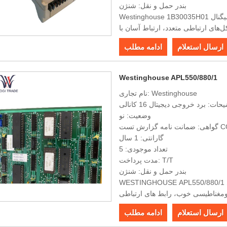
بندر حمل و نقل: شنژن
Westinghouse 1B30035H01 دارای ویژگی‌های الکتریکی پایدار، قابلیت‌های پردازش سیگنال
ل‌های ارتباطی متعدد، ارتباط آسان با
ارسال استعلام
ادامه مطلب
Westinghouse APL550/880/1
نام تجاری: Westinghouse
حات: برد خروجی دیجیتال 16 کانالی
وضعیت: نو
 گزارش تست COO
گارانتی: 1 سال
تعداد موجودی: 5
مدت پرداخت: T/T
بندر حمل و نقل: شنژن
WESTINGHOUSE APL550/880/1 دارای قابلیت های پردازش داده قدرتمند، ظرفیت ذخیره سازی
ترومغناطیسی خوب، رابط های ارتباطی
دارای دقت بالا، قابلیت اطمینان قوی
ارسال استعلام
ادامه مطلب
و آسان برای نصب