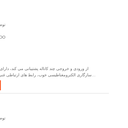
توضی
گواهی: ضمانت نامه
سازگاری الکترومغناطیسی خوب، رابط های ارتباطی غنی، 
تسهیل انتقال سیگنال، دقت بالا، قابلیت اطمینان قوی و نصب آسان است.
توضی