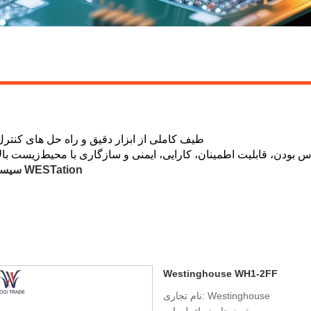
Westinghouse طیف کاملی از ابزار دقیق و راه حل های
محصولات عمده: سیستم OVATION، سیستم WDPF، سیستم WESTation
Westinghouse WH1-2FF
نام تجاری: Westinghouse