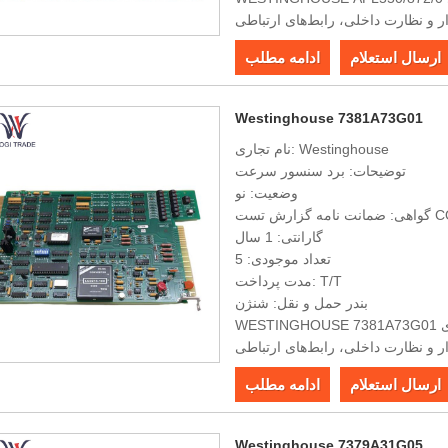
 و نظارت داخلی، رابط‌های ارتباطی
دقت بالا، قابلیت اطمینان قوی و نصب
ارسال استعلام
ادامه مطلب
آسان.
Westinghouse 7381A73G01
نام تجاری: Westinghouse
توضیحات: برد سنسور سرعت
وضعیت: نو
 گزارش تست COO
گارانتی: 1 سال
تعداد موجودی: 5
مدت پرداخت: T/T
بندر حمل و نقل: شنژن
WESTINGHOUSE 7381A73G01 دارای انواع رابط‌ها، قابلیت‌های جمع‌آوری و پردازش داده‌های
 و نظارت داخلی، رابط‌های ارتباطی
دقت بالا، قابلیت اطمینان قوی و نصب
ارسال استعلام
ادامه مطلب
آسان
Westinghouse 7379A31G05