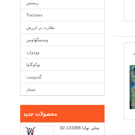
زیمنس
Triconex
نظارت بر لرزش
وستینگهاوس
وودوارد
یوکوگاوا
گندوست
بسیار
محصولات جدید
بنتلی نوادا 133388-02