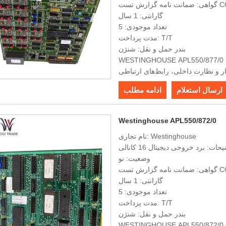
 گزارش تست COO
گارانتی: 1 سال
تعداد موجودی: 5
مدت پرداخت: T/T
بندر حمل و نقل: شنژن
WESTINGHOUSE APL550/877/0 از ورودی و خروجی چند کاناله، قابلیت‌های جمع‌آوری و پردازش
ر و نظارت داخلی، رابط‌های ارتباطی
، دارای دقت بالا پشتیبانی می‌کند. ،
ارسال استعلام
ادامه مطلب
Westinghouse APL550/872/0
نام تجاری: Westinghouse
حات: برد خروجی دیجیتال 16 کانالی
وضعیت: نو
 گزارش تست COO
گارانتی: 1 سال
تعداد موجودی: 5
مدت پرداخت: T/T
بندر حمل و نقل: شنژن
WESTINGHOUSE APL550/872/0 دارای انواع رابط‌ها، قابلیت‌های جمع‌آوری و پردازش داده‌های