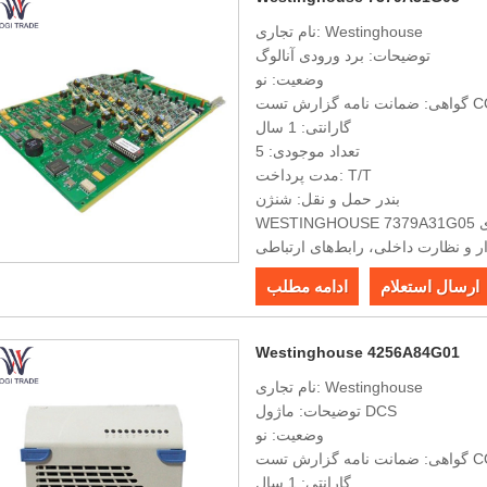
نام تجاری: Westinghouse
توضیحات: برد ورودی آنالوگ
وضعیت: نو
 گزارش تست COO
گارانتی: 1 سال
تعداد موجودی: 5
مدت پرداخت: T/T
بندر حمل و نقل: شنژن
WESTINGHOUSE 7379A31G05 دارای انواع رابط‌ها، قابلیت‌های جمع‌آوری و پردازش داده‌های
 و نظارت داخلی، رابط‌های ارتباطی
دقت بالا، قابلیت اطمینان قوی و نصب
ارسال استعلام
ادامه مطلب
آسان
Westinghouse 4256A84G01
نام تجاری: Westinghouse
توضیحات: ماژول DCS
وضعیت: نو
 گزارش تست COO
گارانتی: 1 سال