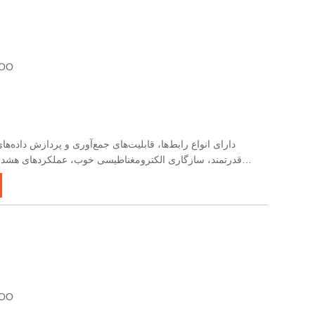
گواهی: ضمانت نامه
قدرتمند، سازگاری الکترومغناطیسی خوب، عملکردهای هشدار
غنی، پشتیبانی از ارتباطات چند پروتکلی، انتقال آسان سیگنال، 
گواهی: ضمانت نامه