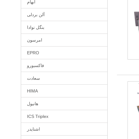
ابهام
آلن بردلی
بنگل نوادا
امرسون
EPRO
فاکسبورو
سعادت
HIMA
هانیول
ICS Triplex
اشنایدر