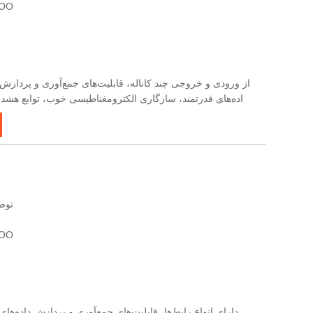
گواهی: ضمانت نامه
داده‌های قدرتمند، سازگاری الکترومغناطیسی خوب، توابع هشدا
غنی، پشتیبانی از ارتباطات چند پروتکلی، تسهیل انتقال سیگنال
قابلیت اطمینان قوی و نصب آسان است.
توضی
گواهی: ضمانت نامه