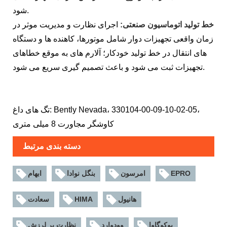
شود.
خط تولید اتوماسیون صنعتی:
اجرای نظارت و مدیریت موثر در
زمان واقعی تجهیزات دوار شامل موتورها، کاهنده ها و دستگاه
های انتقال در خط تولید خودکار؛ آلارم های به موقع خطاهای
تجهیزات ثبت می شود و باعث تصمیم گیری سریع می شود.
تگ های داغ: Bently Nevada، 330104-00-09-10-02-05،
کاوشگر مجاورت 8 میلی متری
دسته بندی مرتبط
EPRO
امرسون
بنگل نوادا
ابهام
هانیول
HIMA
سعادت
یوکوگاوا
وودوارد
نظارت بر لرزش