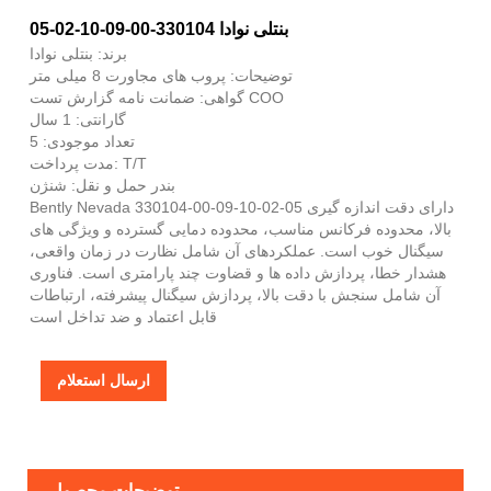
بنتلی نوادا 330104-00-09-10-02-05
برند: بنتلی نوادا
توضیحات: پروب های مجاورت 8 میلی متر
گواهی: ضمانت نامه گزارش تست COO
گارانتی: 1 سال
تعداد موجودی: 5
مدت پرداخت: T/T
بندر حمل و نقل: شنژن
Bently Nevada 330104-00-09-10-02-05 دارای دقت اندازه گیری
بالا، محدوده فرکانس مناسب، محدوده دمایی گسترده و ویژگی های
سیگنال خوب است. عملکردهای آن شامل نظارت در زمان واقعی،
هشدار خطا، پردازش داده ها و قضاوت چند پارامتری است. فناوری
آن شامل سنجش با دقت بالا، پردازش سیگنال پیشرفته، ارتباطات
قابل اعتماد و ضد تداخل است
ارسال استعلام
توضیحات محصول