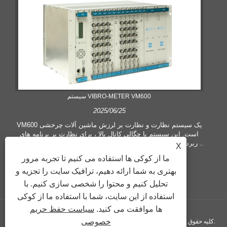
سیستم VIBRO-METER VM600
2025/06/25
VM600 یک سیستم نظارت و نظارت بر لرزش ماشین آلات چرخشی
است. این سیستم با چگالی کانال بالا ، برای نظارت بر برنامه های
کاربردی با تعداد زیادی از نقاط اندازه گیری مانند ماشین های کامل و
X
تاسیسات پیچیده مناسب است.
ما از کوکی ها استفاده می کنیم تا تجربه مرور
بهتری به شما ارائه دهیم، ترافیک سایت را تجزیه و
تحلیل کنیم و محتوا را شخصی سازی کنیم. با
استفاده از این سایت، شما با استفاده ما از کوکی
ها موافقت می کنید.
سیاست حفظ حریم
خصوصی
حق چاپ © 2024 Vogi ​​International Trading Co., Ltd. کلیه حقوق محفوظ است.