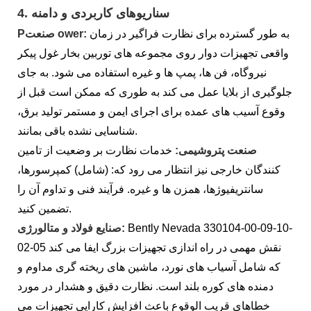
سناریوهای کاربردی و دامنه
4.
به طور گسترده برای نظارت فراگیر در زمان
صنعت ower:
P
واقعی تجهیزات دوار روی مجموعه های توربین بخار غول پیکر
نیروگاه، فن ها، پمپ ها و غیره استفاده می شود. به جای
جلوگیری از بلایا عمل می کند به طوری که ممکن است قبل از
وقوع آسیب های عمده برای اجرای ایمن و مستمر تولید برق،
شناسایی نشده باقی بمانند.
صنعت پتروشیمی:
خدمات نظارت بر وضعیت از تامین
کنندگان خارجی نیز انتظار می رود که: (شامل) کمپرسورها،
سانتریفیوژها، همزن ها و غیره. فرآیند فنی و تداوم آن را
تضمین کنید.
Bently Nevada 330104-00-09-10-
صنایع فولاد و متالورژی:
02-05 نقش مهمی در راه اندازی تجهیزات بزرگ ایفا می کند
که شامل آسیاب های نورد، ماشین های ریخته گری مداوم و
دمنده های کوره بلند است. نظارت دقیق و هشدار در مورد
خطاهای قریب الوقوع باعث افزایش کارایی تجهیزات می