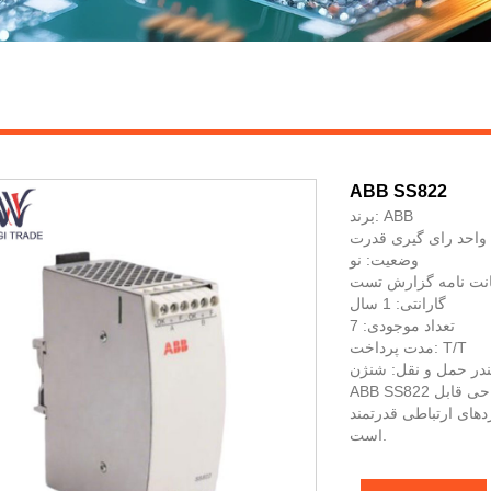
ABB SS822
برند: ABB
واحد رای گیری قدرت
وضعیت: نو
گارانتی: 1 سال
تعداد موجودی: 7
مدت پرداخت: T/T
ندر حمل و نقل: شنژن
ABB SS822 محصولی با ولتاژ و فرکانس کاری پایدار، سوئیچینگ برق، طراحی قابل
های ارتباطی قدرتمند
است.