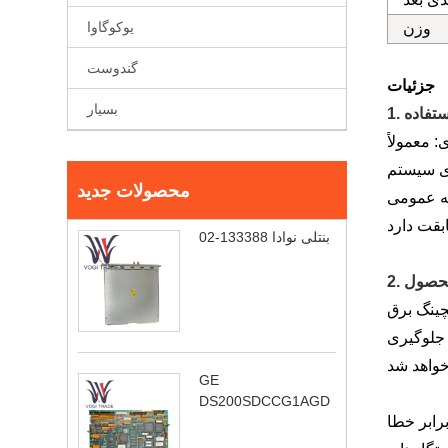
یوکوگاوا
وزن
گندوست
جزئیات
بسیار
استفاده
 معین، تضمین یک پایه کار خوب در شرایط منبع تغذیه معمولی و ارائه
محصولات جدید
کی به طور معمول تحت فرکانس کاری
بنتلی نوادا 133388-02
 محصول
 یک دستگاه سوئیچینگ برق استفاده کرد، بار را به طور خودکار به منبع تغذیه پشتیبان
ن جلوگیری
GE
DS200SDCCG1AGD
ر خطا، جلوگیری از خرابی