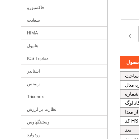
فاکسبورو
سعادت
HIMA
هانیول
ICS Triplex
حصول
اشنایدر
ساخت
زیمنس
شماره
Triconex
اتالوگ
نظارت بر لرزش
ز مبدا
د HS:
وستینگهاوس
بعد
وودوارد
دی بعد