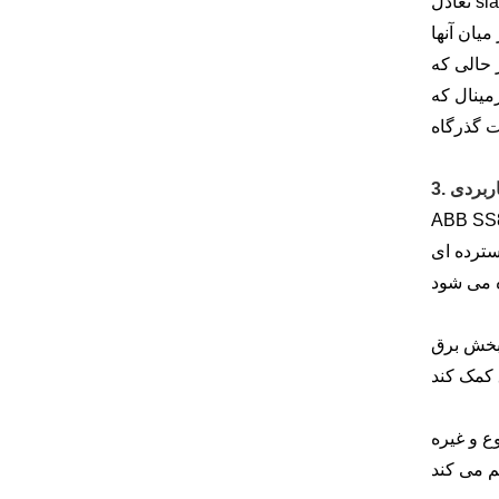
تعادل slave هوشمند آن انجام داد. علاوه بر این، درگاه‌های COM1 و COM2 (سریال، RS232 یا RS485) که در AC500 ادغام شده‌اند،
تباط نقطه به
ه ای با حداکثر فاصله تا 1.2 کیلومتر را فراهم می کند.
مینال که
اربردی
کنترل قابل اعتماد را برای PLCها، اینورترها، کنترل‌کننده‌های موتور و دستگاه‌های مختلف
سترده ای
به عنوان یک سیستم خاموش و مانیتورینگ در مکان هایی مانند پست ها و نیروگاه ها مورد استفاده
ارت از راه دور