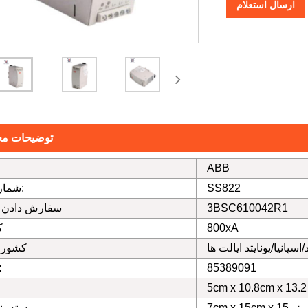
ارسال استعلام
توضیحات م
ABB
SS822
شماره مدل:
3BSC610042R1
سفارش دادن 
800xA
ک
اسپانیا/یونایتد ایالت ها
کشور ا
85389091
ک
انتی متر
بسته بن