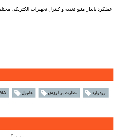
بن
وودوارد
نظارت بر لرزش
هانیول
IMA