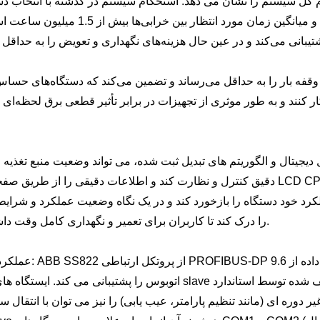
 کل سیستم را نشان می دهد. استحکام سیستم در گذشته با انتخاب دس
الکترونیکی ویژه با قابلیت اطمینان بالا تضمین می‌شد و میانگین زمان مورد انتظار ب
وقفه بار را به حداقل می‌رساند و تضمین می‌کند که دستگاه‌های حساس 
ر کنند و به طور موثری از تجهیزات در برابر تأثیر قطعی برق لحظه‌ا
جیتال و الگوریتم های تبدیل ثبت شده، می تواند وضعیت منبع تغذیه ر
دقیق کنترل و نظارت کند و اطلاعات دقیقی را از طریق صفحه نمایش LCD CPU ارائه دهد. علاوه بر این، یک نمایشگر
رد خود دستگاه را بازخورد کند و در یک نگاه وضعیت عملکرد و شرای
را درک کند تا کاربران برای تعمیر و نگهداری کامل وقت داشته باشند.
عملکرد ارتباطی: ABB SS822 از پروتکل ارتباطی IBUS-DP
اتوبوس را پشتیبانی می کند. ایستگاه های اصلی و slave اساساً بر اساس قوانین تعریف شده توسط استاندا
وره ای (مانند تنظیم پارامتر، عیب یابی) را نیز می توان با انتقال سیگنال بین