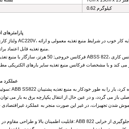
0.62 کیلوگرم
1. پارامترهای 
ولتاژ کاری: معمولاً AC220V، قابل انطباق در محدوده تغییرات ولتاژ
منبع تغذیه قابل اعتماد برای سیستم.
فرکانس خروجی: 50 هرتز، سازگار با منبع تغذیه عمومی ABSS 822، تضمین می کند که بار الکتری
2. عملکرد
سوئیچینگ برق: ABB SS822 را می توان به عنوان
اصلی باز می گردد، و در عین حال از انتقال یکپارچه برق به بار می توا
قابلیت اطمینان بالا و طراحی مقاوم در برابر خطا: ABB 822 یک گام بزرگ رو به جلو در معماری مقاوم در براب