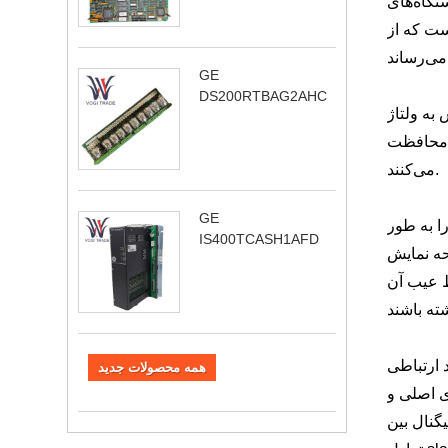
تگاه‌های
ین خرابی‌ها بیش از 1.5 میلیون ساعت است که از
GE
DS200RTBAG2AHC
به ولتاژ
ی محافظت
می‌کنند.
GE
ا به طور
IS400TCASH1AFD
 LED چهار رنگ در
ط عیب آن
PROF با نرخ انتقال داده از 9.6k تا 12M پشتیبانی می کند و تا 126 دستگاه
همه محصولات جدید
رد EN50170 به صورت دوره
 master و