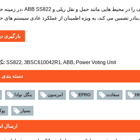
در زمینه حمل و نقل، ABB SS822 عملکرد پایدار منبع تغذیه و کنترل تجه
ادر تضمین می کند، به ویژه اطمینان از عملکرد عادی سیستم های حمل و نقل.
بارگیری د
تگ های داغ: SS822, 3BSC610042R1, ABB, Power Voting Unit
دسته بندی 
H
سعادت
EPRO
امرسون
بنگل نوادا
بسیار
یوک
ارسال اس