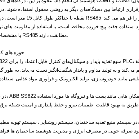
 ارتباط بین دستگاه‌های دیگر به روشی معقول استفاده شوند. در میان آنها، RS232 یک استاندارد ار
نقطه با حداکثر طول کابل 15 متر است، در حالی که RS485 امکان ارتباط چند نقط
مورد استفاده جفت پیچ خورده محافظ است، با استفاده از مقاومت های تر
با مشخصات گذرگاه RS485 مطابقت دارند.
3. حوزه های ک
ABB SS822 منبع تغذیه پایدار و سیگنال‌های 
ی‌کند و به تولید مداوم و پایدار شگفت‌انگیز دست می‌یابد. به طور گ
در بخش برق، ABB SS822 می تواند 
در سیستم منبع تغذیه ساختمان، سیستم روشنایی، سیستم تهویه مطبوع و غیره، ABB SS822 سوئیچینگ اتوماتیک و نظ