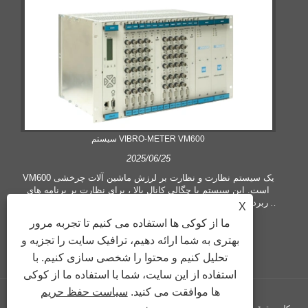
سیستم VIBRO-METER VM600
2025/06/25
VM600 یک سیستم نظارت و نظارت بر لرزش ماشین آلات چرخشی
است. این سیستم با چگالی کانال بالا ، برای نظارت بر برنامه های
کاربردی با تعداد زیادی از نقاط اندازه گیری مانند ماشین های کامل و
X
تاسیسات پیچیده مناسب است.
ما از کوکی ها استفاده می کنیم تا تجربه مرور
بهتری به شما ارائه دهیم، ترافیک سایت را تجزیه و
تحلیل کنیم و محتوا را شخصی سازی کنیم. با
استفاده از این سایت، شما با استفاده ما از کوکی
ها موافقت می کنید.
سیاست حفظ حریم