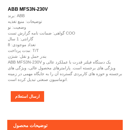
ABB MFS3N-230V
برند: ABB
توضیحات: منبع تغذیه
وضعیت: نو
گواهی: ضمانت نامه گزارش تست COO
گارانتی: 1 سال
تعداد موجودی: 8
مدت پرداخت: T/T
بندر حمل و نقل: شنژن
ABB MFS3N-230V یک دستگاه فیلتر قدرت با عملکرد عالی و
ویژگی های برجسته است. پارامترهای محصول عالی، ویژگی های
برجسته و حوزه های کاربردی گسترده آن را به جایگاه مهمی در زمینه
اتوماسیون صنعتی تبدیل کرده است.
ارسال استعلام
توضیحات محصول