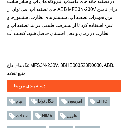
در تصفیه خانه های فاضلاب، نیروگاه های آب و سایر سایت
های تصفیه آب، می توان از ABB MFS3N-230V برای تامین
برق تجهیزات تصفیه آب، سیستم های نظارت، سنسورها و
غیره استفاده کرد تا از پیشرفت طبیعی فرآیند تصفیه آب و
نظارت در زمان واقعی اطمینان حاصل شود. کیفیت آب
تگ های داغ: MFS3N-230V, 3BHE003523R0030, ABB,
منبع تغذیه
دسته بندی مرتبط
EPRO
امرسون
بنگل نوادا
ابهام
هانیول
HIMA
سعادت