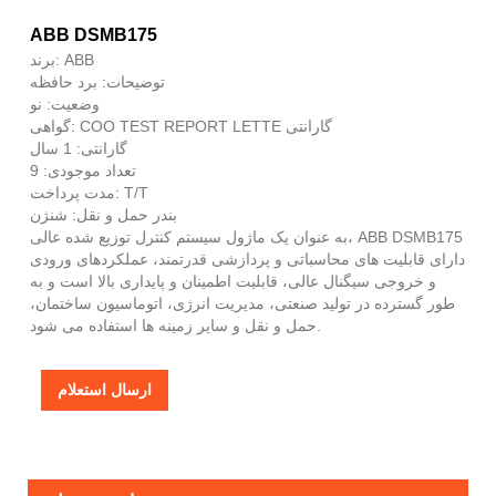
ABB DSMB175
برند: ABB
توضیحات: برد حافظه
وضعیت: نو
گواهی: COO TEST REPORT LETTE گارانتی
گارانتی: 1 سال
تعداد موجودی: 9
مدت پرداخت: T/T
بندر حمل و نقل: شنژن
به عنوان یک ماژول سیستم کنترل توزیع شده عالی، ABB DSMB175
دارای قابلیت های محاسباتی و پردازشی قدرتمند، عملکردهای ورودی
و خروجی سیگنال عالی، قابلیت اطمینان و پایداری بالا است و به
طور گسترده در تولید صنعتی، مدیریت انرژی، اتوماسیون ساختمان،
حمل و نقل و سایر زمینه ها استفاده می شود.
ارسال استعلام