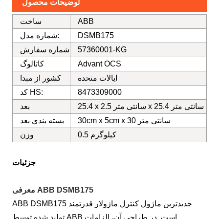
توضیحات محصول
ABB
ساخت
DSMB175
شماره مدل:
57360001-KG
شماره سفارش
Advant OCS
کاتالوگ
ایالات متحده
کشور از مبدا
8473309000
کد HS:
25.4 x 2.5 سانتی متر x 25.4 سانتی متر
بعد
30cm x 5cm x 30 سانتی متر
بسته بندی بعد
0.5 کیلوگرم
وزن
جزئیات
معرفی ABB DSMB175
ABB DSMB175 جدیدترین ماژول کنترل ماژولار قدرتمند
تولید شده توسط ABB است. در طراحی آن، الزامات