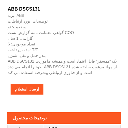
ABB DSCS131
برند: ABB
توضیحات: بورد ارتباطات
وضعیت: نو
گواهی: ضمانت نامه گزارش تست COO
گارانتی: 1 سال
تعداد موجودی: 6
مدت پرداخت: T/T
بندر حمل و نقل: شنژن
ABB DSCS131 یک "همسفر" قابل اعتماد است و همیشه ماموریت
خود را انجام می دهد. ABB DSCS131 از مواد مرغوب ساخته شده
است و از فناوری ارتباطی پیشرفته استفاده می کند.
ارسال استعلام
توضیحات محصول