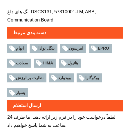
تگ های داغ: DSCS131, 57310001-LM, ABB,
Communication Board
دسته بندی مرتبط
EPRO
امرسون
بنگل نوادا
ابهام
هانیول
HIMA
سعادت
یوکوگاوا
وودوارد
نظارت بر لرزش
بسیار
ارسال استعلام
لطفاً درخواست خود را در فرم زیر ارائه دهید. ما ظرف 24
ساعت به شما پاسخ خواهیم داد.