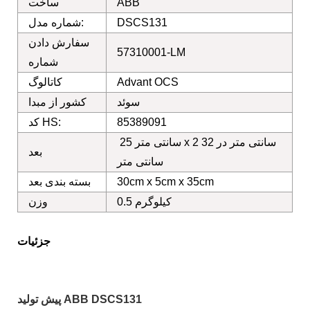
ABB
ساخت
DSCS131
شماره مدل:
سفارش دادن
57310001-LM
شماره
Advant OCS
کاتالوگ
سوئد
کشور از مبدا
85389091
کد HS:
25 سانتی متر x 2 سانتی متر در 32
بعد
سانتی متر
30cm x 5cm x 35cm
بسته بندی بعد
0.5 کیلوگرم
وزن
جزئیات
پیش تولید ABB DSCS131